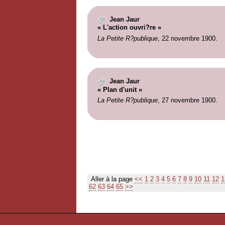
Jean Jaur
« L'action ouvri?re »
La Petite R?publique
, 22 novembre 1900.
Jean Jaur
« Plan d'unit »
La Petite R?publique
, 27 novembre 1900.
Aller à la page
<<
1
2
3
4
5
6
7
8
9
10
11
12
1
62
63
64
65
>>