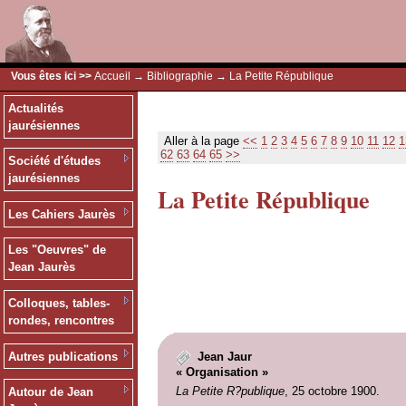
Vous êtes ici >>
Accueil
→
Bibliographie
→ La Petite République
Actualités
jaurésiennes
Aller à la page
<<
1
2
3
4
5
6
7
8
9
10
11
12
1
62
63
64
65
>>
Société d'études
jaurésiennes
La Petite République
Les Cahiers Jaurès
Les "Oeuvres" de
Jean Jaurès
Colloques, tables-
rondes, rencontres
Autres publications
Jean Jaur
« Organisation »
La Petite R?publique
, 25 octobre 1900.
Autour de Jean