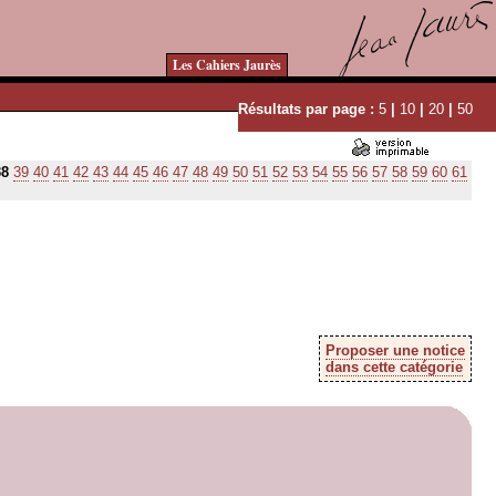
Les Cahiers Jaurès
Résultats par page :
5
|
10
|
20
|
50
38
39
40
41
42
43
44
45
46
47
48
49
50
51
52
53
54
55
56
57
58
59
60
61
Proposer une notice
dans cette catégorie