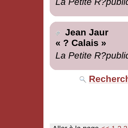
La Petite R?publi
Jean Jaur
« ? Calais »
La Petite R?publi
Recherch