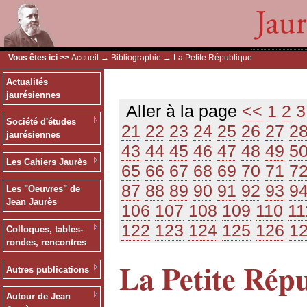
Vous êtes ici >>
Accueil
→
Bibliographie
→ La Petite République
Actualités
jaurésiennes
Aller à la page
<<
1
2
3
Société d'études
21
22
23
24
25
26
27
2
jaurésiennes
43
44
45
46
47
48
49
5
Les Cahiers Jaurès
65
66
67
68
69
70
71
7
87
88
89
90
91
92
93
9
Les "Oeuvres" de
Jean Jaurès
106
107
108
109
110
11
122
123
124
125
126
1
Colloques, tables-
rondes, rencontres
La Petite Rép
Autres publications
Autour de Jean