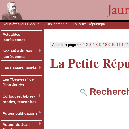
Vous êtes ici >>
Accueil
→
Bibliographie
→ La Petite République
Actualités
jaurésiennes
Aller à la page
<<
1
2
3
4
5
6
7
8
9
10
11
12
1
Société d'études
La Petite Rép
jaurésiennes
Les Cahiers Jaurès
Les "Oeuvres" de
Jean Jaurès
Recherch
Colloques, tables-
rondes, rencontres
Autres publications
Autour de Jean