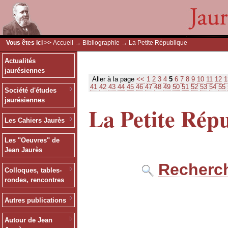
Vous êtes ici >>
Accueil
→
Bibliographie
→ La Petite République
Actualités
jaurésiennes
Aller à la page
<<
1
2
3
4
5
6
7
8
9
10
11
12
1
41
42
43
44
45
46
47
48
49
50
51
52
53
54
55
Société d'études
jaurésiennes
La Petite Rép
Les Cahiers Jaurès
Les "Oeuvres" de
Jean Jaurès
Recherch
Colloques, tables-
rondes, rencontres
Autres publications
Autour de Jean