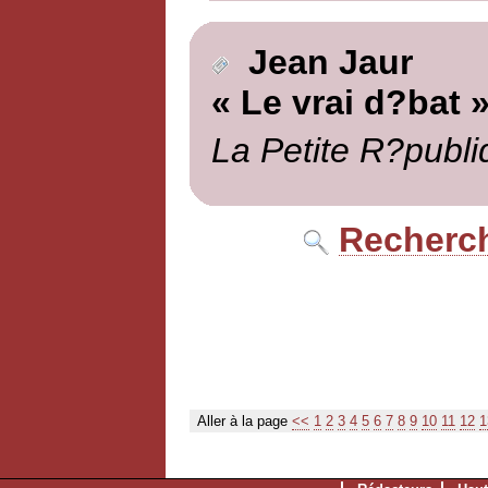
Jean Jaur
« Le vrai d?bat 
La Petite R?publi
Recherch
Aller à la page
<<
1
2
3
4
5
6
7
8
9
10
11
12
1