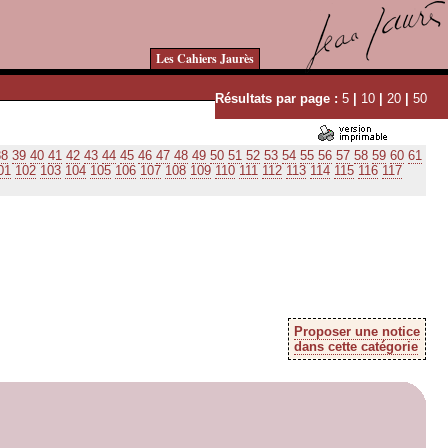
Les Cahiers Jaurès
Résultats par page :
5
|
10
|
20
|
50
38
39
40
41
42
43
44
45
46
47
48
49
50
51
52
53
54
55
56
57
58
59
60
61
01
102
103
104
105
106
107
108
109
110
111
112
113
114
115
116
117
Proposer une notice
dans cette catégorie