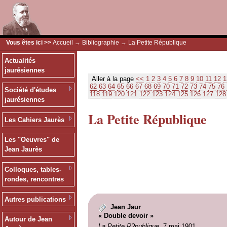
Vous êtes ici >>
Accueil
→
Bibliographie
→ La Petite République
Actualités
jaurésiennes
Aller à la page
<<
1
2
3
4
5
6
7
8
9
10
11
12
1
62
63
64
65
66
67
68
69
70
71
72
73
74
75
76
Société d'études
118
119
120
121
122
123
124
125
126
127
128
jaurésiennes
La Petite République
Les Cahiers Jaurès
Les "Oeuvres" de
Jean Jaurès
Colloques, tables-
rondes, rencontres
Autres publications
Jean Jaur
« Double devoir »
Autour de Jean
La Petite R?publique
, 7 mai 1901.