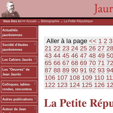
Vous êtes ici >>
Accueil
→
Bibliographie
→ La Petite République
Actualités
jaurésiennes
Aller à la page
<<
1
2
3
Société d'études
21
22
23
24
25
26
27
2
jaurésiennes
43
44
45
46
47
48
49
5
Les Cahiers Jaurès
65
66
67
68
69
70
71
7
87
88
89
90
91
92
93
9
Les "Oeuvres" de
Jean Jaurès
106
107
108
109
110
11
122
123
124
125
126
1
Colloques, tables-
rondes, rencontres
La Petite Rép
Autres publications
Autour de Jean