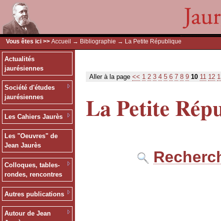
Vous êtes ici >>
Accueil
→
Bibliographie
→ La Petite République
Actualités
jaurésiennes
Aller à la page
<<
1
2
3
4
5
6
7
8
9
10
11
12
1
Société d'études
La Petite Rép
jaurésiennes
Les Cahiers Jaurès
Les "Oeuvres" de
Jean Jaurès
Recherch
Colloques, tables-
rondes, rencontres
Autres publications
Autour de Jean