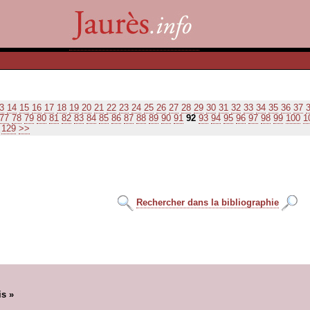
3
14
15
16
17
18
19
20
21
22
23
24
25
26
27
28
29
30
31
32
33
34
35
36
37
77
78
79
80
81
82
83
84
85
86
87
88
89
90
91
92
93
94
95
96
97
98
99
100
1
129
>>
Rechercher dans la bibliographie
is »