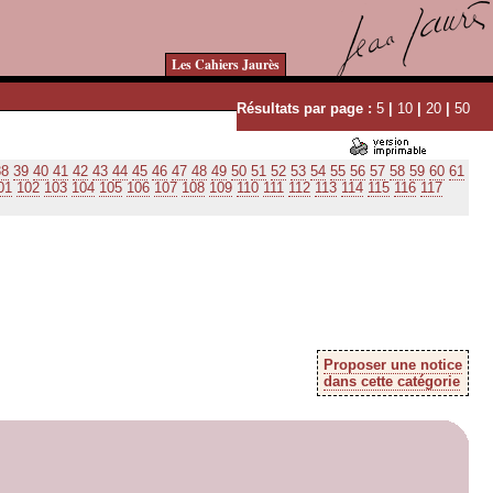
Les Cahiers Jaurès
Résultats par page :
5
|
10
|
20
|
50
38
39
40
41
42
43
44
45
46
47
48
49
50
51
52
53
54
55
56
57
58
59
60
61
01
102
103
104
105
106
107
108
109
110
111
112
113
114
115
116
117
Proposer une notice
dans cette catégorie