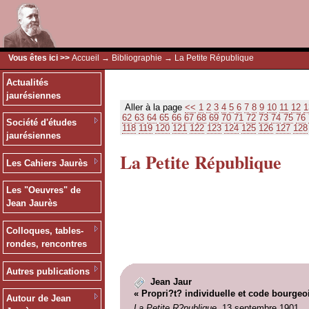
Vous êtes ici >>
Accueil
→
Bibliographie
→ La Petite République
Actualités
jaurésiennes
Aller à la page
<<
1
2
3
4
5
6
7
8
9
10
11
12
1
62
63
64
65
66
67
68
69
70
71
72
73
74
75
76
Société d'études
118
119
120
121
122
123
124
125
126
127
128
jaurésiennes
La Petite République
Les Cahiers Jaurès
Les "Oeuvres" de
Jean Jaurès
Colloques, tables-
rondes, rencontres
Autres publications
Jean Jaur
« Propri?t? individuelle et code bourgeo
Autour de Jean
La Petite R?publique
, 13 septembre 1901.