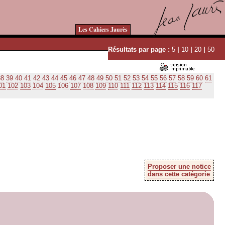
Les Cahiers Jaurès
Résultats par page :
5
|
10
|
20
|
50
38
39
40
41
42
43
44
45
46
47
48
49
50
51
52
53
54
55
56
57
58
59
60
61
01
102
103
104
105
106
107
108
109
110
111
112
113
114
115
116
117
Proposer une notice
dans cette catégorie