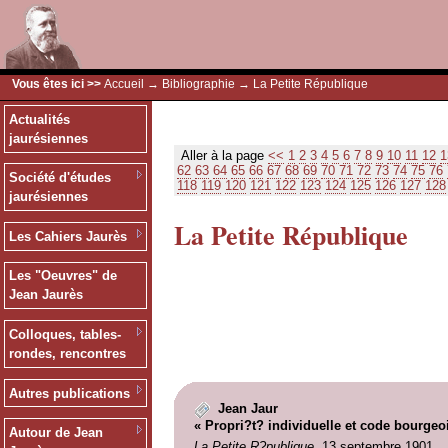
Vous êtes ici >>
Accueil
→
Bibliographie
→ La Petite République
Actualités
jaurésiennes
Aller à la page
<<
1
2
3
4
5
6
7
8
9
10
11
12
1
62
63
64
65
66
67
68
69
70
71
72
73
74
75
76
Société d'études
118
119
120
121
122
123
124
125
126
127
128
jaurésiennes
La Petite République
Les Cahiers Jaurès
Les "Oeuvres" de
Jean Jaurès
Colloques, tables-
rondes, rencontres
Autres publications
Jean Jaur
« Propri?t? individuelle et code bourgeo
Autour de Jean
La Petite R?publique
, 13 septembre 1901.