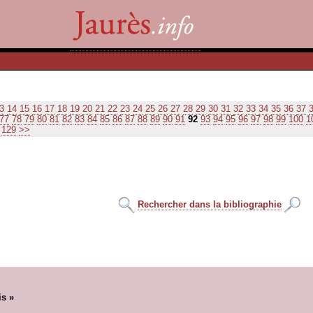
3
14
15
16
17
18
19
20
21
22
23
24
25
26
27
28
29
30
31
32
33
34
35
36
37
77
78
79
80
81
82
83
84
85
86
87
88
89
90
91
92
93
94
95
96
97
98
99
100
1
129
>>
Rechercher dans la bibliographie
is »