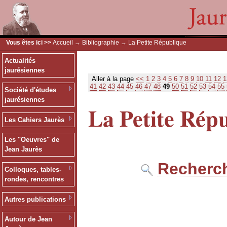
Vous êtes ici >>
Accueil
→
Bibliographie
→ La Petite République
Actualités
jaurésiennes
Aller à la page
<<
1
2
3
4
5
6
7
8
9
10
11
12
1
41
42
43
44
45
46
47
48
49
50
51
52
53
54
55
Société d'études
jaurésiennes
La Petite Rép
Les Cahiers Jaurès
Les "Oeuvres" de
Jean Jaurès
Recherch
Colloques, tables-
rondes, rencontres
Autres publications
Autour de Jean