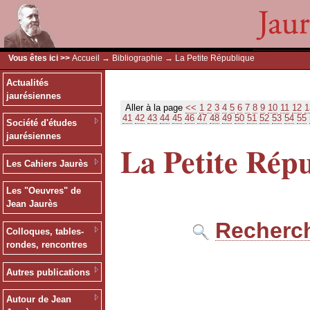
Vous êtes ici >>
Accueil
→
Bibliographie
→ La Petite République
Actualités
jaurésiennes
Aller à la page
<<
1
2
3
4
5
6
7
8
9
10
11
12
1
41
42
43
44
45
46
47
48
49
50
51
52
53
54
55
Société d'études
jaurésiennes
La Petite Rép
Les Cahiers Jaurès
Les "Oeuvres" de
Jean Jaurès
Recherch
Colloques, tables-
rondes, rencontres
Autres publications
Autour de Jean