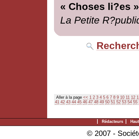
« Choses li?es »
La Petite R?publi
Recherch
Aller à la page
<<
1
2
3
4
5
6
7
8
9
10
11
12
1
41
42
43
44
45
46
47
48
49
50
51
52
53
54
55
Rédacteurs
Haut
© 2007 - Sociét