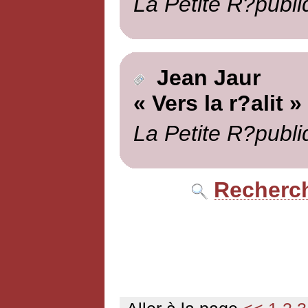
La Petite R?publi
Jean Jaur
« Vers la r?alit »
La Petite R?publi
Recherch