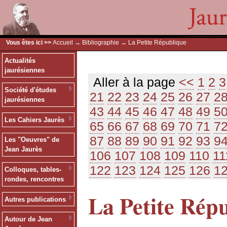
Vous êtes ici >>
Accueil
→
Bibliographie
→ La Petite République
Actualités
jaurésiennes
Aller à la page
<<
1
2
3
Société d'études
21
22
23
24
25
26
27
2
jaurésiennes
43
44
45
46
47
48
49
5
Les Cahiers Jaurès
65
66
67
68
69
70
71
7
87
88
89
90
91
92
93
9
Les "Oeuvres" de
Jean Jaurès
106
107
108
109
110
11
122
123
124
125
126
1
Colloques, tables-
rondes, rencontres
La Petite Rép
Autres publications
Autour de Jean