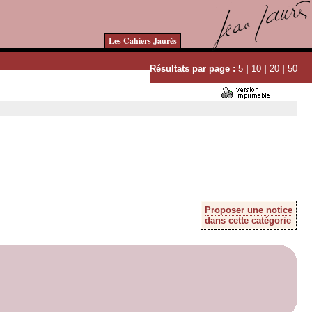
Les Cahiers Jaurès
Résultats par page :
5
|
10
|
20
|
50
Proposer une notice
dans cette catégorie