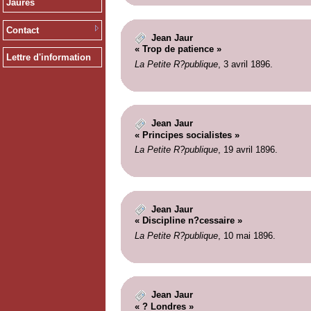
Jaurès
Contact
Jean Jaur
« Trop de patience »
Lettre d'information
La Petite R?publique
, 3 avril 1896.
Jean Jaur
« Principes socialistes »
La Petite R?publique
, 19 avril 1896.
Jean Jaur
« Discipline n?cessaire »
La Petite R?publique
, 10 mai 1896.
Jean Jaur
« ? Londres »