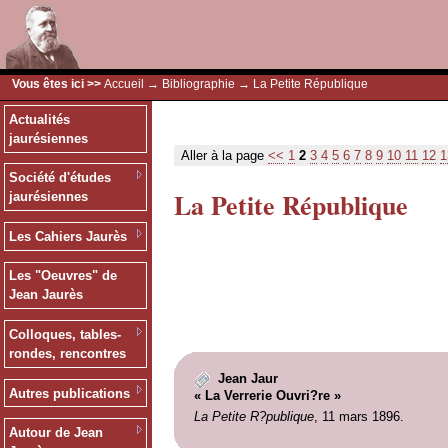
Vous êtes ici >>
Accueil
→
Bibliographie
→ La Petite République
Actualités
jaurésiennes
Aller à la page
<<
1
2
3
4
5
6
7
8
9
10
11
12
1
Société d'études
La Petite République
jaurésiennes
Les Cahiers Jaurès
Les "Oeuvres" de
Jean Jaurès
Colloques, tables-
rondes, rencontres
Jean Jaur
Autres publications
« La Verrerie Ouvri?re »
La Petite R?publique
, 11 mars 1896.
Autour de Jean