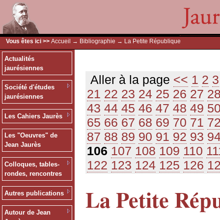
Vous êtes ici >>
Accueil
→
Bibliographie
→ La Petite République
Actualités
jaurésiennes
Aller à la page
<<
1
2
3
Société d'études
21
22
23
24
25
26
27
2
jaurésiennes
43
44
45
46
47
48
49
5
Les Cahiers Jaurès
65
66
67
68
69
70
71
7
87
88
89
90
91
92
93
9
Les "Oeuvres" de
Jean Jaurès
106
107
108
109
110
11
122
123
124
125
126
1
Colloques, tables-
rondes, rencontres
La Petite Rép
Autres publications
Autour de Jean