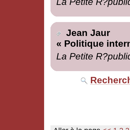
La Petite R?publi
Jean Jaur
« Politique inter
La Petite R?publi
Recherch