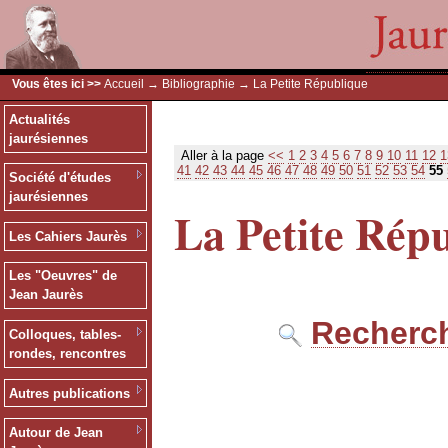
Vous êtes ici >>
Accueil
→
Bibliographie
→ La Petite République
Actualités
jaurésiennes
Aller à la page
<<
1
2
3
4
5
6
7
8
9
10
11
12
1
41
42
43
44
45
46
47
48
49
50
51
52
53
54
55
Société d'études
jaurésiennes
La Petite Rép
Les Cahiers Jaurès
Les "Oeuvres" de
Jean Jaurès
Recherch
Colloques, tables-
rondes, rencontres
Autres publications
Autour de Jean