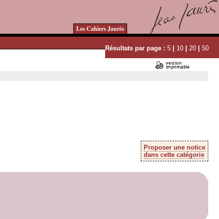
Les Cahiers Jaurès
Résultats par page :
5
|
10
|
20
|
50
Proposer une notice
dans cette catégorie