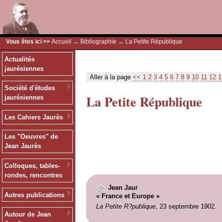
Vous êtes ici >>
Accueil
→
Bibliographie
→ La Petite République
Actualités
jaurésiennes
Aller à la page
<<
1
2
3
4
5
6
7
8
9
10
11
12
1
Société d'études
La Petite République
jaurésiennes
Les Cahiers Jaurès
Les "Oeuvres" de
Jean Jaurès
Colloques, tables-
rondes, rencontres
Jean Jaur
Autres publications
« France et Europe »
La Petite R?publique
, 23 septembre 1902.
Autour de Jean