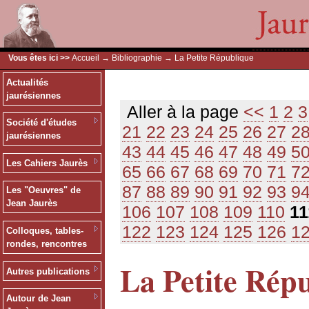
Vous êtes ici >>
Accueil
→
Bibliographie
→ La Petite République
Actualités
jaurésiennes
Aller à la page
<<
1
2
3
Société d'études
21
22
23
24
25
26
27
2
jaurésiennes
43
44
45
46
47
48
49
5
Les Cahiers Jaurès
65
66
67
68
69
70
71
7
87
88
89
90
91
92
93
9
Les "Oeuvres" de
Jean Jaurès
106
107
108
109
110
11
122
123
124
125
126
1
Colloques, tables-
rondes, rencontres
La Petite Rép
Autres publications
Autour de Jean