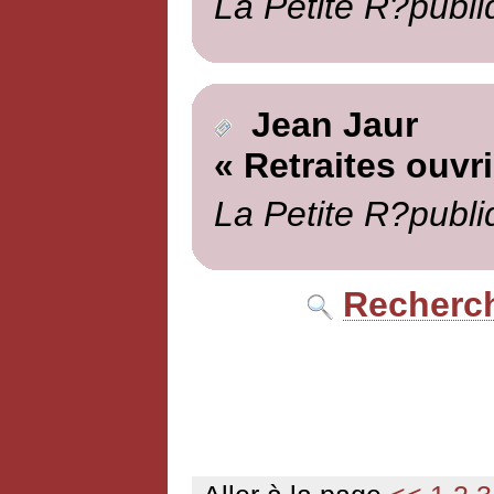
La Petite R?publi
Jean Jaur
« Retraites ouvr
La Petite R?publi
Recherch