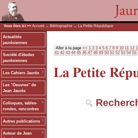
Vous êtes ici >>
Accueil
→
Bibliographie
→ La Petite République
Actualités
jaurésiennes
Aller à la page
<<
1
2
3
4
5
6
7
8
9
10
11
12
1
41
42
43
44
45
46
47
48
49
50
51
52
53
54
55
Société d'études
jaurésiennes
La Petite Rép
Les Cahiers Jaurès
Les "Oeuvres" de
Jean Jaurès
Recherch
Colloques, tables-
rondes, rencontres
Autres publications
Autour de Jean