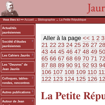
Vous êtes ici >>
Accueil
→
Bibliographie
→ La Petite République
Actualités
jaurésiennes
Aller à la page
<<
1
2
3
Société d'études
21
22
23
24
25
26
27
2
jaurésiennes
43
44
45
46
47
48
49
5
Les Cahiers Jaurès
65
66
67
68
69
70
71
7
87
88
89
90
91
92
93
9
Les "Oeuvres" de
Jean Jaurès
106
107
108
109
110
11
122
123
124
125
126
1
Colloques, tables-
rondes, rencontres
La Petite Rép
Autres publications
Autour de Jean