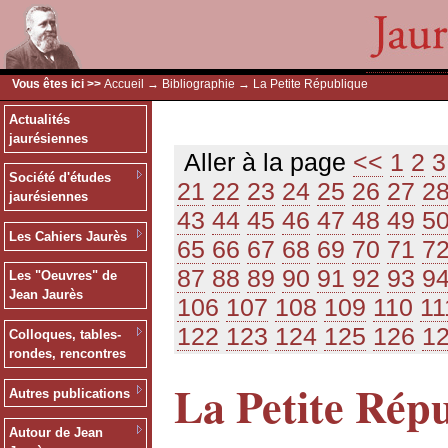
Vous êtes ici >>
Accueil
→
Bibliographie
→ La Petite République
Actualités
jaurésiennes
Aller à la page
<<
1
2
3
Société d'études
21
22
23
24
25
26
27
2
jaurésiennes
43
44
45
46
47
48
49
5
Les Cahiers Jaurès
65
66
67
68
69
70
71
7
87
88
89
90
91
92
93
9
Les "Oeuvres" de
Jean Jaurès
106
107
108
109
110
11
122
123
124
125
126
1
Colloques, tables-
rondes, rencontres
La Petite Rép
Autres publications
Autour de Jean