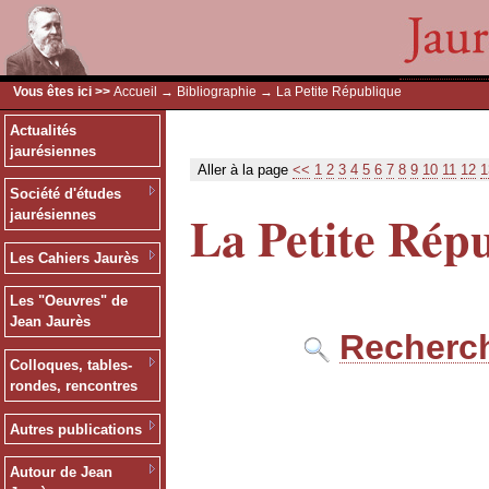
Vous êtes ici >>
Accueil
→
Bibliographie
→ La Petite République
Actualités
jaurésiennes
Aller à la page
<<
1
2
3
4
5
6
7
8
9
10
11
12
1
Société d'études
La Petite Rép
jaurésiennes
Les Cahiers Jaurès
Les "Oeuvres" de
Jean Jaurès
Recherch
Colloques, tables-
rondes, rencontres
Autres publications
Autour de Jean