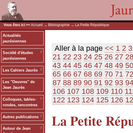
Vous êtes ici >>
Accueil
→
Bibliographie
→ La Petite République
Actualités
jaurésiennes
Aller à la page
<<
1
2
3
Société d'études
21
22
23
24
25
26
27
2
jaurésiennes
43
44
45
46
47
48
49
5
Les Cahiers Jaurès
65
66
67
68
69
70
71
7
87
88
89
90
91
92
93
9
Les "Oeuvres" de
Jean Jaurès
106
107
108
109
110
11
122
123
124
125
126
1
Colloques, tables-
rondes, rencontres
La Petite Rép
Autres publications
Autour de Jean