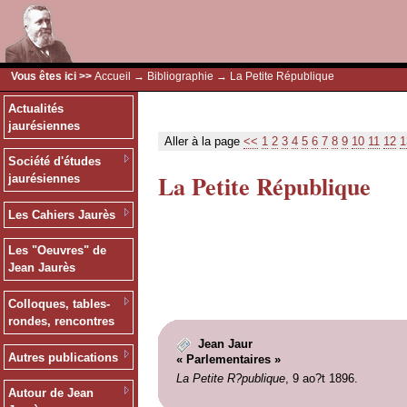
Vous êtes ici >>
Accueil
→
Bibliographie
→ La Petite République
Actualités
jaurésiennes
Aller à la page
<<
1
2
3
4
5
6
7
8
9
10
11
12
1
Société d'études
La Petite République
jaurésiennes
Les Cahiers Jaurès
Les "Oeuvres" de
Jean Jaurès
Colloques, tables-
rondes, rencontres
Jean Jaur
Autres publications
« Parlementaires »
La Petite R?publique
, 9 ao?t 1896.
Autour de Jean