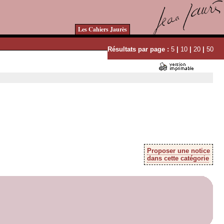
Les Cahiers Jaurès
Résultats par page :
5
|
10
|
20
|
50
Proposer une notice
dans cette catégorie