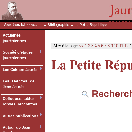
Vous êtes ici >>
Accueil
→
Bibliographie
→ La Petite République
Actualités
jaurésiennes
Aller à la page
<<
1
2
3
4
5
6
7
8
9
10
11
12
1
Société d'études
La Petite Rép
jaurésiennes
Les Cahiers Jaurès
Les "Oeuvres" de
Jean Jaurès
Recherch
Colloques, tables-
rondes, rencontres
Autres publications
Autour de Jean