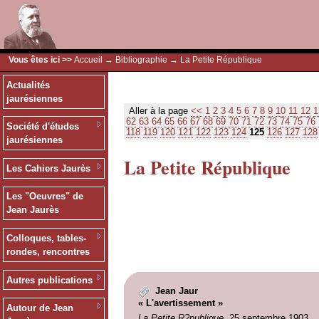
Vous êtes ici >>
Accueil
→
Bibliographie
→ La Petite République
Actualités
jaurésiennes
Aller à la page
<<
1
2
3
4
5
6
7
8
9
10
11
12
1
62
63
64
65
66
67
68
69
70
71
72
73
74
75
76
Société d'études
118
119
120
121
122
123
124
125
126
127
128
jaurésiennes
La Petite République
Les Cahiers Jaurès
Les "Oeuvres" de
Jean Jaurès
Colloques, tables-
rondes, rencontres
Autres publications
Jean Jaur
« L'avertissement »
Autour de Jean
La Petite R?publique
, 25 septembre 1903.