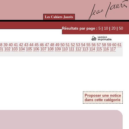
Les Cahiers Jaurès
Résultats par page :
5
|
10
|
20
|
50
38
39
40
41
42
43
44
45
46
47
48
49
50
51
52
53
54
55
56
57
58
59
60
61
01
102
103
104
105
106
107
108
109
110
111
112
113
114
115
116
117
Proposer une notice
dans cette catégorie