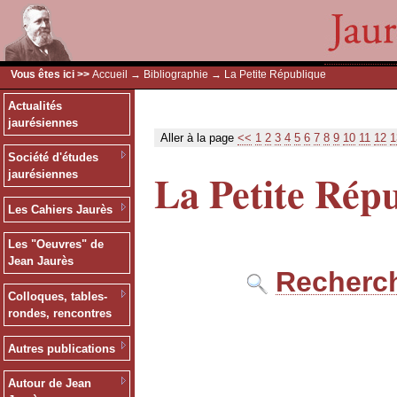
Vous êtes ici >>
Accueil
→
Bibliographie
→ La Petite République
Actualités
jaurésiennes
Aller à la page
<<
1
2
3
4
5
6
7
8
9
10
11
12
1
Société d'études
La Petite Rép
jaurésiennes
Les Cahiers Jaurès
Les "Oeuvres" de
Jean Jaurès
Recherch
Colloques, tables-
rondes, rencontres
Autres publications
Autour de Jean