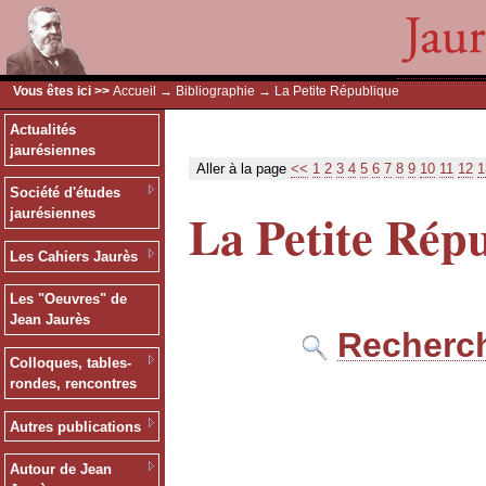
Vous êtes ici >>
Accueil
→
Bibliographie
→ La Petite République
Actualités
jaurésiennes
Aller à la page
<<
1
2
3
4
5
6
7
8
9
10
11
12
1
Société d'études
La Petite Rép
jaurésiennes
Les Cahiers Jaurès
Les "Oeuvres" de
Jean Jaurès
Recherch
Colloques, tables-
rondes, rencontres
Autres publications
Autour de Jean