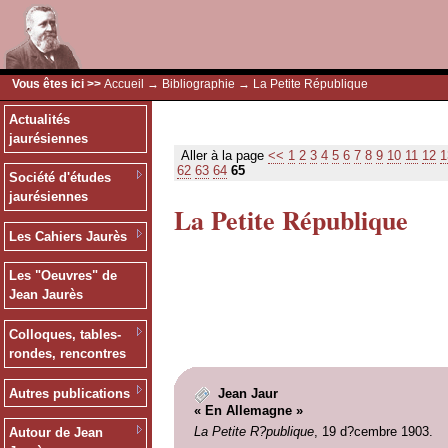
Vous êtes ici >>
Accueil
→
Bibliographie
→ La Petite République
Actualités
jaurésiennes
Aller à la page
<<
1
2
3
4
5
6
7
8
9
10
11
12
1
62
63
64
65
Société d'études
jaurésiennes
La Petite République
Les Cahiers Jaurès
Les "Oeuvres" de
Jean Jaurès
Colloques, tables-
rondes, rencontres
Autres publications
Jean Jaur
« En Allemagne »
La Petite R?publique
, 19 d?cembre 1903.
Autour de Jean