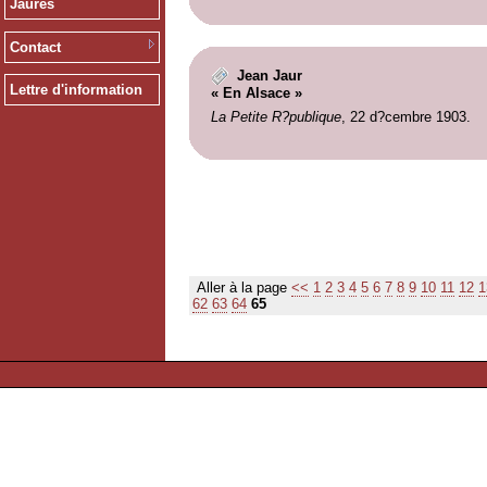
Jaurès
Contact
Jean Jaur
Lettre d'information
« En Alsace »
La Petite R?publique
, 22 d?cembre 1903.
Aller à la page
<<
1
2
3
4
5
6
7
8
9
10
11
12
1
62
63
64
65