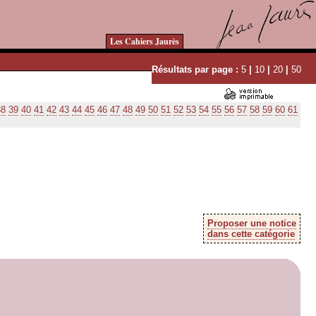
Les Cahiers Jaurès
Résultats par page :
5
|
10
|
20
|
50
38
39
40
41
42
43
44
45
46
47
48
49
50
51
52
53
54
55
56
57
58
59
60
61
Proposer une notice
dans cette catégorie