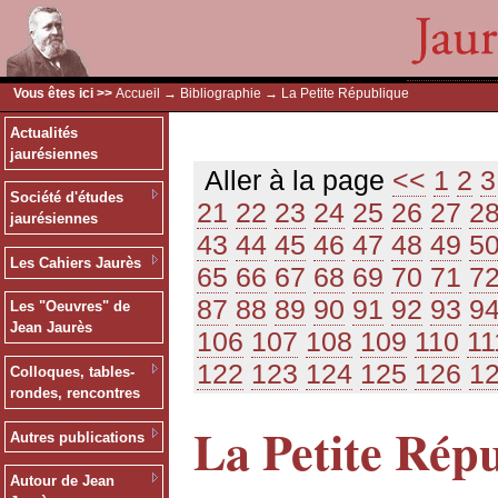
Vous êtes ici >>
Accueil
→
Bibliographie
→ La Petite République
Actualités
jaurésiennes
Aller à la page
<<
1
2
3
Société d'études
21
22
23
24
25
26
27
2
jaurésiennes
43
44
45
46
47
48
49
5
Les Cahiers Jaurès
65
66
67
68
69
70
71
7
87
88
89
90
91
92
93
9
Les "Oeuvres" de
Jean Jaurès
106
107
108
109
110
11
122
123
124
125
126
1
Colloques, tables-
rondes, rencontres
La Petite Rép
Autres publications
Autour de Jean