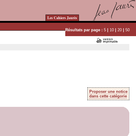
Les Cahiers Jaurès
Résultats par page :
5
|
10
|
20
|
50
Proposer une notice
dans cette catégorie