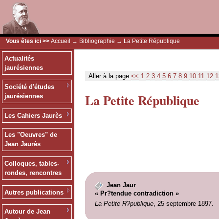
Vous êtes ici >>
Accueil
→
Bibliographie
→ La Petite République
Actualités
jaurésiennes
Aller à la page
<<
1
2
3
4
5
6
7
8
9
10
11
12
1
Société d'études
La Petite République
jaurésiennes
Les Cahiers Jaurès
Les "Oeuvres" de
Jean Jaurès
Colloques, tables-
rondes, rencontres
Jean Jaur
Autres publications
« Pr?tendue contradiction »
La Petite R?publique
, 25 septembre 1897.
Autour de Jean