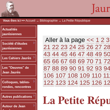
Vous êtes ici >>
Accueil
→
Bibliographie
→ La Petite République
Actualités
jaurésiennes
Aller à la page
<<
1
2
3
Société d'études
21
22
23
24
25
26
27
2
jaurésiennes
43
44
45
46
47
48
49
5
Les Cahiers Jaurès
65
66
67
68
69
70
71
7
87
88
89
90
91
92
93
9
Les "Oeuvres" de
Jean Jaurès
106
107
108
109
110
11
122
123
124
125
126
1
Colloques, tables-
rondes, rencontres
La Petite Rép
Autres publications
Autour de Jean