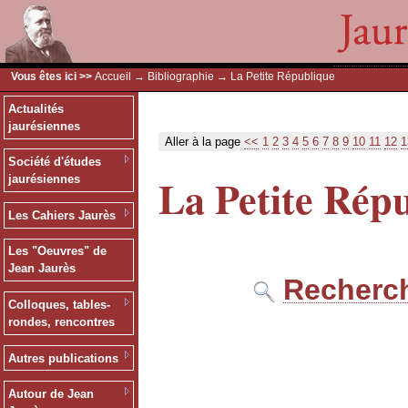
Vous êtes ici >>
Accueil
→
Bibliographie
→ La Petite République
Actualités
jaurésiennes
Aller à la page
<<
1
2
3
4
5
6
7
8
9
10
11
12
1
Société d'études
La Petite Rép
jaurésiennes
Les Cahiers Jaurès
Les "Oeuvres" de
Jean Jaurès
Recherch
Colloques, tables-
rondes, rencontres
Autres publications
Autour de Jean