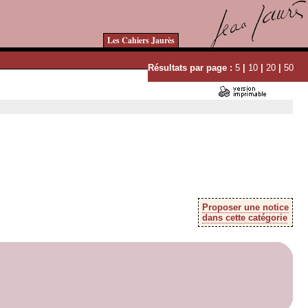
Les Cahiers Jaurès
Résultats par page :
5
|
10
|
20
|
50
Proposer une notice
dans cette catégorie