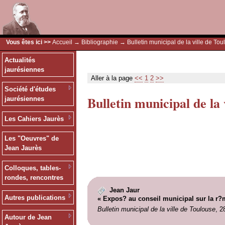
Vous êtes ici >>
Accueil
→
Bibliographie
→ Bulletin municipal de la ville de Tou
Actualités
jaurésiennes
Aller à la page
<<
1
2
>>
Société d'études
Bulletin municipal de la 
jaurésiennes
Les Cahiers Jaurès
Les "Oeuvres" de
Jean Jaurès
Colloques, tables-
rondes, rencontres
Jean Jaur
Autres publications
« Expos? au conseil municipal sur la r?m
Bulletin municipal de la ville de Toulouse
, 2
Autour de Jean