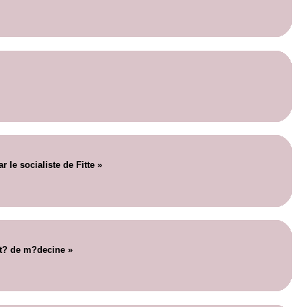
 le socialiste de Fitte »
lt? de m?decine »