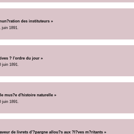
un?ration des instituteurs »
1 juin 1891.
ives ? l'ordre du jour »
0 juin 1891.
le mus?e d'histoire naturelle »
0 juin 1891.
faveur de livrets d'?pargne allou?s aux ?l?ves m?ritants »