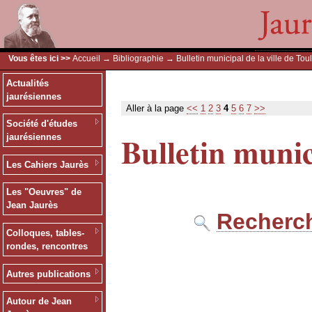
Vous êtes ici >>
Accueil
→
Bibliographie
→ Bulletin municipal de la ville de Tou
Actualités
jaurésiennes
Aller à la page
<<
1
2
3
4
5
6
7
>>
Société d'études
Bulletin munic
jaurésiennes
Les Cahiers Jaurès
Les "Oeuvres" de
Jean Jaurès
Recherch
Colloques, tables-
rondes, rencontres
Autres publications
Autour de Jean