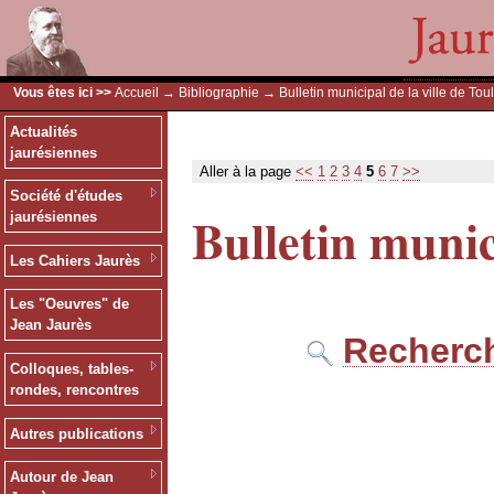
Vous êtes ici >>
Accueil
→
Bibliographie
→ Bulletin municipal de la ville de Tou
Actualités
jaurésiennes
Aller à la page
<<
1
2
3
4
5
6
7
>>
Société d'études
Bulletin munic
jaurésiennes
Les Cahiers Jaurès
Les "Oeuvres" de
Jean Jaurès
Recherch
Colloques, tables-
rondes, rencontres
Autres publications
Autour de Jean