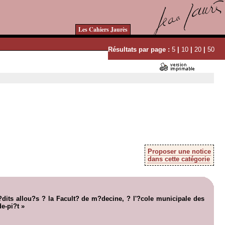
Les Cahiers Jaurès
Résultats par page :
5
|
10
|
20
|
50
Proposer une notice
dans cette catégorie
?dits allou?s ? la Facult? de m?decine, ? l'?cole municipale des
e-pi?t »