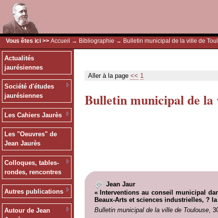
Vous êtes ici >>
Accueil
→
Bibliographie
→ Bulletin municipal de la ville de Tou
Actualités
jaurésiennes
Aller à la page
<<
1
Société d'études
Bulletin municipal de la 
jaurésiennes
Les Cahiers Jaurès
Les "Oeuvres" de
Jean Jaurès
Colloques, tables-
rondes, rencontres
Jean Jaur
Autres publications
« Interventions au conseil municipal da
Beaux-Arts et sciences industrielles, ? 
Bulletin municipal de la ville de Toulouse
, 3
Autour de Jean