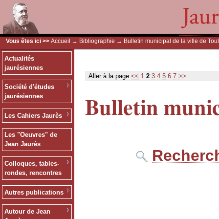
Vous êtes ici >>
Accueil
→
Bibliographie
→ Bulletin municipal de la ville de Tou
Actualités
jaurésiennes
Aller à la page
<<
1
2
3
4
5
6
7
>>
Société d'études
Bulletin munic
jaurésiennes
Les Cahiers Jaurès
Les "Oeuvres" de
Jean Jaurès
Recherch
Colloques, tables-
rondes, rencontres
Autres publications
Autour de Jean