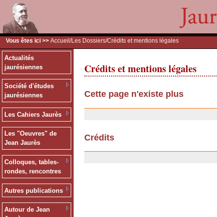
Vous êtes ici >>
Accueil
/
Les Dossiers
/Crédits et mentions légales
Actualités
Crédits et mentions légales
jaurésiennes
Société d'études
Cette page n'existe plus
jaurésiennes
20/01/2008
Les Cahiers Jaurès
Les "Oeuvres" de
Crédits
Jean Jaurès
03/04/2007
Colloques, tables-
rondes, rencontres
Autres publications
Autour de Jean