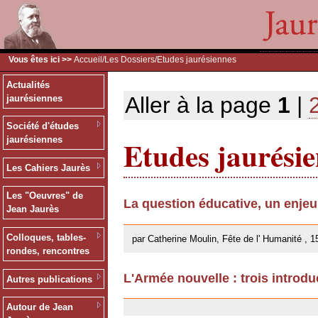
Vous êtes ici >>
Accueil
/
Les Dossiers
/Etudes jaurésiennes
Actualités
Aller à la page
1
|
jaurésiennes
Société d'études
Etudes jaurési
jaurésiennes
Les Cahiers Jaurès
Les "Oeuvres" de
La question éducative, un enje
Jean Jaurès
26/09/2013
Colloques, tables-
par Catherine Moulin, Fête de l' Humanité , 1
rondes, rencontres
L'Armée nouvelle : trois introdu
Autres publications
18/02/2013
Autour de Jean