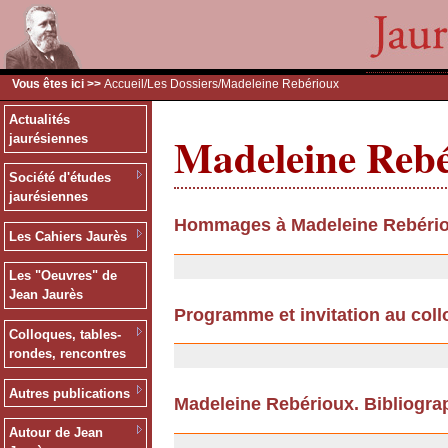
Vous êtes ici >>
Accueil
/
Les Dossiers
/Madeleine Rebérioux
Actualités
Madeleine Reb
jaurésiennes
Société d'études
jaurésiennes
Hommages à Madeleine Rebéri
Les Cahiers Jaurès
10/09/2013
Les "Oeuvres" de
Jean Jaurès
Programme et invitation au col
Colloques, tables-
08/01/2009
rondes, rencontres
Autres publications
Madeleine Rebérioux. Bibliogra
17/11/2008
Autour de Jean