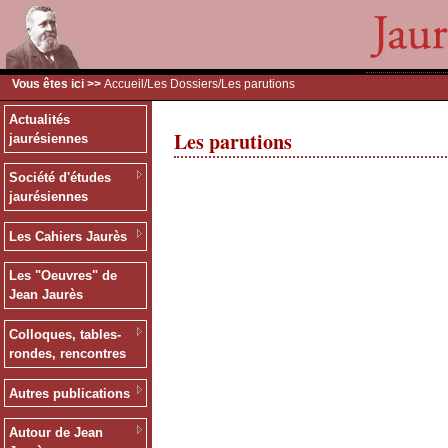
Vous êtes ici >>
Accueil
/
Les Dossiers
/Les parutions
Actualités
Les parutions
jaurésiennes
Société d'études
jaurésiennes
Les Cahiers Jaurès
Les "Oeuvres" de
Jean Jaurès
Colloques, tables-
rondes, rencontres
Autres publications
Autour de Jean