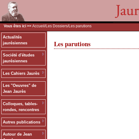
Vous êtes ici >>
Accueil
/
Les Dossiers
/Les parutions
Actualités
Les parutions
jaurésiennes
Société d'études
jaurésiennes
Les Cahiers Jaurès
Les "Oeuvres" de
Jean Jaurès
Colloques, tables-
rondes, rencontres
Autres publications
Autour de Jean