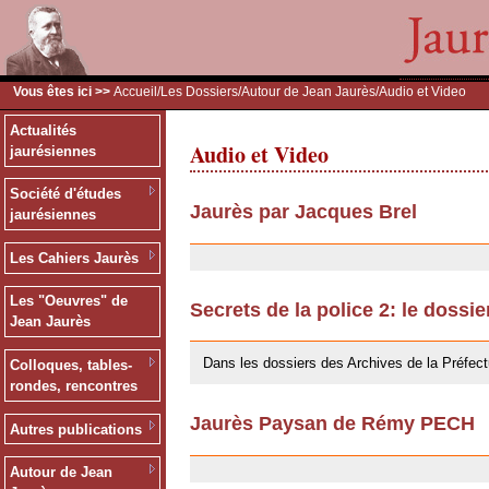
Vous êtes ici >>
Accueil
/
Les Dossiers
/
Autour de Jean Jaurès
/Audio et Video
Actualités
Audio et Video
jaurésiennes
Société d'études
Jaurès par Jacques Brel
jaurésiennes
24/09/2009
Les Cahiers Jaurès
Les "Oeuvres" de
Secrets de la police 2: le dossi
Jean Jaurès
24/09/2009
Dans les dossiers des Archives de la Préfect
Colloques, tables-
rondes, rencontres
Jaurès Paysan de Rémy PECH
Autres publications
24/09/2009
Autour de Jean