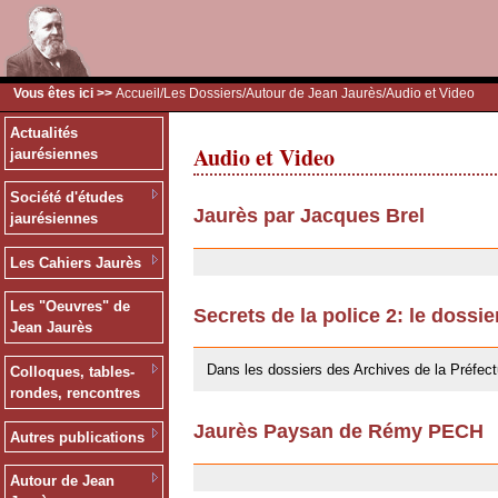
Vous êtes ici >>
Accueil
/
Les Dossiers
/
Autour de Jean Jaurès
/Audio et Video
Actualités
Audio et Video
jaurésiennes
Société d'études
Jaurès par Jacques Brel
jaurésiennes
24/09/2009
Les Cahiers Jaurès
Les "Oeuvres" de
Secrets de la police 2: le dossi
Jean Jaurès
24/09/2009
Dans les dossiers des Archives de la Préfect
Colloques, tables-
rondes, rencontres
Jaurès Paysan de Rémy PECH
Autres publications
24/09/2009
Autour de Jean