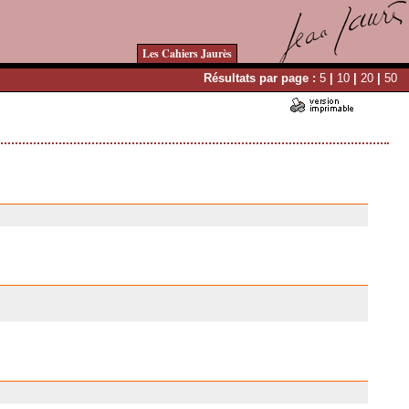
Les Cahiers Jaurès
Résultats par page :
5
|
10
|
20
|
50