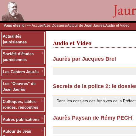
Vous êtes ici >>
Accueil
/
Les Dossiers
/
Autour de Jean Jaurès
/Audio et Video
Actualités
Audio et Video
jaurésiennes
Société d'études
Jaurès par Jacques Brel
jaurésiennes
24/09/2009
Les Cahiers Jaurès
Les "Oeuvres" de
Secrets de la police 2: le dossi
Jean Jaurès
24/09/2009
Dans les dossiers des Archives de la Préfect
Colloques, tables-
rondes, rencontres
Jaurès Paysan de Rémy PECH
Autres publications
24/09/2009
Autour de Jean