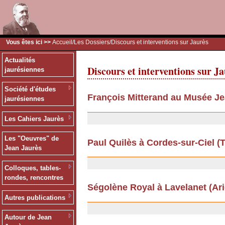
Vous êtes ici >>
Accueil
/
Les Dossiers
/Discours et interventions sur Jaurès
Actualités
Discours et interventions sur J
jaurésiennes
Société d'études
François Mitterand au Musée Je
jaurésiennes
26/06/2012
Les Cahiers Jaurès
Les "Oeuvres" de
Paul Quilès à Cordes-sur-Ciel (Ta
Jean Jaurès
13/09/2011
Colloques, tables-
rondes, rencontres
Ségolène Royal à Lavelanet (Arièg
Autres publications
13/09/2011
Autour de Jean