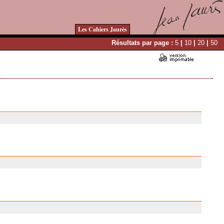
Les Cahiers Jaurès
Résultats par page :
5
|
10
|
20
|
50