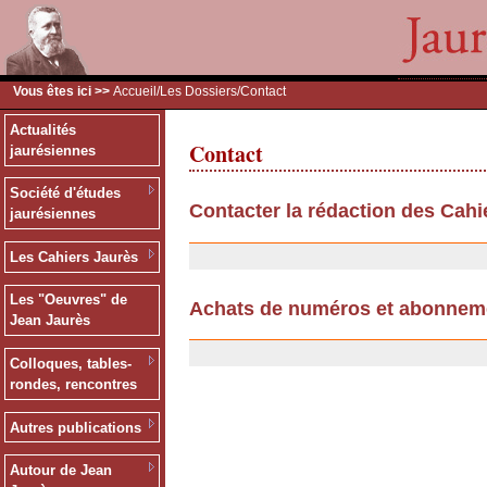
Vous êtes ici >>
Accueil
/
Les Dossiers
/Contact
Actualités
Contact
jaurésiennes
Société d'études
Contacter la rédaction des Cahi
jaurésiennes
11/07/2007
Les Cahiers Jaurès
Les "Oeuvres" de
Achats de numéros et abonnem
Jean Jaurès
25/09/2006
Colloques, tables-
rondes, rencontres
Autres publications
Autour de Jean