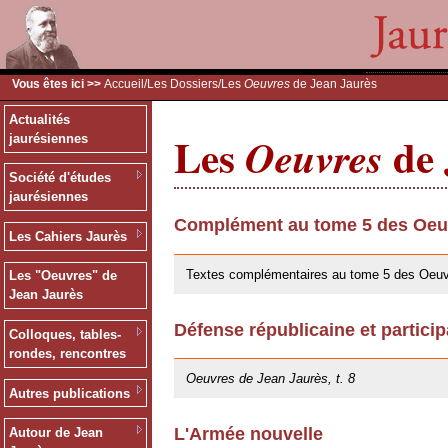
Vous êtes ici >>
Accueil
/
Les Dossiers
/Les
Oeuvres
de Jean Jaurès
Actualités
Les
de 
Oeuvres
jaurésiennes
Société d'études
jaurésiennes
Complément au tome 5 des Oeuv
Les Cahiers Jaurès
30/05/2019
Textes complémentaires au tome 5 des Oeuv
Les "Oeuvres" de
Jean Jaurès
Défense républicaine et particip
Colloques, tables-
25/10/2013
rondes, rencontres
Oeuvres de Jean Jaurès, t. 8
Autres publications
L'Armée nouvelle
Autour de Jean