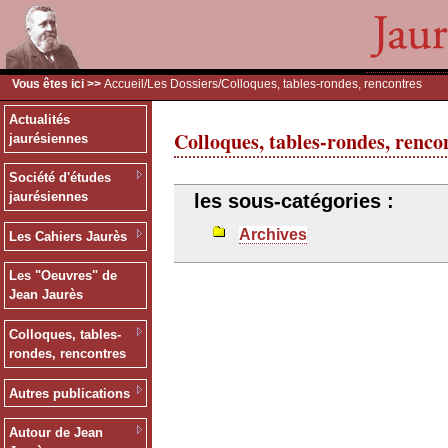
Vous êtes ici >>
Accueil
/
Les Dossiers
/Colloques, tables-rondes, rencontres
Actualités
Colloques, tables-rondes, renco
jaurésiennes
Société d'études
jaurésiennes
les sous-catégories :
Archives
Les Cahiers Jaurès
Les "Oeuvres" de
Jean Jaurès
Colloques, tables-
rondes, rencontres
Autres publications
Autour de Jean